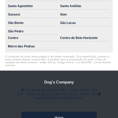
Santo Agostinho
Santo Antônio
Savassi
Sion
São Bento
São Lucas
São Pedro
Centro
Centro de Belo Horizonte
Morro das Pedras
O conteúdo do texto desta página é de direito reservado. Sua reprodução, parcial ou
total, mesmo citando nossos links, é proibida sem a autorização do autor. Crime de
violação de direito autoral – artigo 184 do Código Penal –
Lei 9610/98 - Lei de direitos
autorais
.
Dog's Company
Rua Conde de Linhares, 809 - Cidade Jardim - BH
CEP: 30380-262
(31) 3296-4416
(31) 99295-4118
Contato@dogscompanybh.com.br
Home