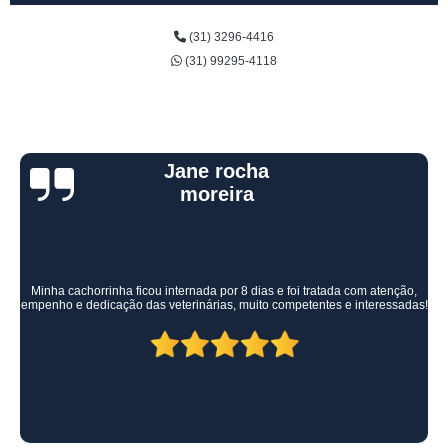
(31) 3296-4416
(31) 99295-4118
Kelly Mainart
Experiência excelente!! Ótimo tratamento não só com a mi
 com atenção,
conosco também! Todo auxílio e carinho que precisam
 interessadas!
todos muito gentis e amorosos, super competentes! Rec