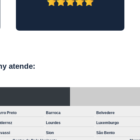
Laboratório Exames Ve
Laboratório Veterinário Belo H
Laboratóri
Laboratório Veterinário para 
Nutricionista para An
Nutricionista para Cães
Nutr
y atende:
Nutricionista Veterinário Belo H
Vet Nutricionista
Veterinário Especialista em
Oncologia Canin
rro Preto
Barroca
Belvedere
Oncologia em Pequenos Animai
tierrez
Lourdes
Luxemburgo
Oncologista para Cachorro
On
vassi
Sion
São Bento
Oncologista Veterinário