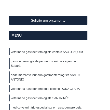
 Tumor em Gatos
Consulta ao Veterinário
nsulta de Cachorro
Consulta de Veterinário
erinario
Consulta no Veterinário
Solicite um orçamento
achorro
Consulta para Gatos
MENU
 para Gatos
Consulta Veterinária
orizonte
Consulta Veterinária Contagem
veterinário gastroenterologista contato SAO JOAQUIM
tologista de Cachorro
Dermatologista Felino
achorro
gastroenterologia de pequenos animais agendar
Dermatologista para Gatos
Sabará
Dermatologista Veterinária Belo Horizonte
onde marcar veterinário gastroenterologista SANTO
ontagem
Médico Veterinário Dermatologista
ANTONIO
Veterinário Dermatologista Perto de Mim
veterinaria gastroenterologia contato DONA CLARA
em Dermatologia
Endocrino Veterinaria
veterinário gastroenterologista SANTA INÊS
io
Endocrinologista de Cachorro
médico veterinário especialista em gastroenterologia