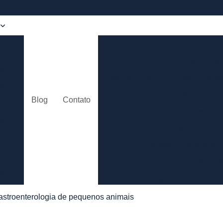
osas
Banho de Pet
Banho 
s
Banho e Tosa Cont
ias
Banho e Tosa de Gatos
Banh
as
Banho e Tosa Perto d
ias
Blog
Contato
Banho e Tosa Pr
gia
ia
Cirurgia de Castração de C
ogia
Cirurgia em Animais
ia
Cirurgia em Animais Con
ia
ia
Cirurgia Geral Veterina
logia
Cirurgia p
astroenterologia de pequenos animais
ia
Cirurgia para Cachorros 
ão