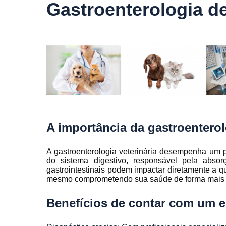
veterinár
Gastroenterologia d
Laboratór
veterinár
Nutriçã
veterinár
Oncolog
veterinár
Ozonioterap
lasertera
veterinar
A importância da gastroentero
Raio x veter
Ultrass
A gastroenterologia veterinária desempenha um 
veterinár
do sistema digestivo, responsável pela absor
gastrointestinais podem impactar diretamente a q
Veterinário
mesmo comprometendo sua saúde de forma mais 
animais silv
Benefícios de contar com um e