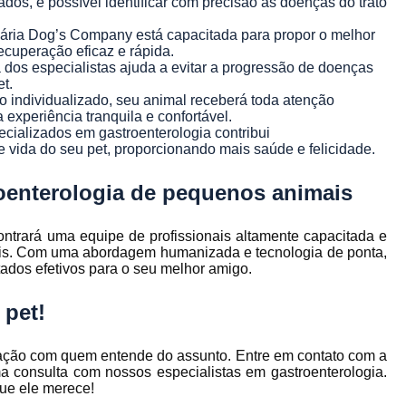
dos, é possível identificar com precisão as doenças do trato
Endocrinologista para 
nária Dog’s Company está capacitada para propor o melhor
Endocrinologista para Gatos
cuperação eficaz e rápida.
dos especialistas ajuda a evitar a progressão de doenças
Endocrinologista Veterinár
et.
Medico Veterinario End
ndividualizado, seu animal receberá toda atenção
experiência tranquila e confortável.
Veterinário Endocrinologista
ecializados em gastroenterologia contribui
e vida do seu pet, proporcionando mais saúde e felicidade.
Endoscopia Digestiva Ve
oenterologia de pequenos animais
Endoscopia em
Endoscopia em Pequ
ntrará uma equipe de profissionais altamente capacitada e
ais. Com uma abordagem humanizada e tecnologia de ponta,
Endoscopia para C
ados efetivos para o seu melhor amigo.
Endoscopia Veterinária Belo H
 pet!
Especialista em
Gastroenterologia de Pequeno
mação com quem entende do assunto. Entre em contato com a
 consulta com nossos especialistas em gastroenterologia.
Gastroenterologista para 
que ele merece!