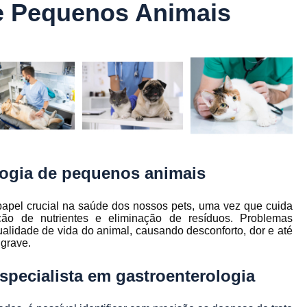
ia
e Pequenos Animais
Cirurgia para Retirada de
ios
Consulta com Veterinário
Co
ios
Consulta Medico Vet
o
ia
Consulta para C
ia
Consulta Veterinaria
ia
Consulta Veterinária Belo H
ia e
pia
Dermatologista Canino
Derma
ia
logia de pequenos animais
Dermatologista para C
inário
Dermatologista para Pet
om
papel crucial na saúde dos nossos pets, uma vez que cuida
io
ção de nutrientes e eliminação de resíduos. Problemas
Dermatologista Veterinária C
ualidade de vida do animal, causando desconforto, dor e até
 para
Veterinária Dermatologista
grave.
estres
Veterinário Especialista 
specialista em gastroenterologia
Endocrino Veterinar