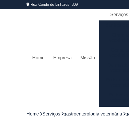
Rua Conde de Linhares, 809
Serviços
Banhos e t
Cirurgia
veterinár
Consult
veterinár
Home
Empresa
Missão
Dermatolo
veterinár
Endocrinol
veterinár
Endoscop
veterinár
Gastroentero
Home
Serviços
gastroenterologia veterinária
g
veterinár
Internaç