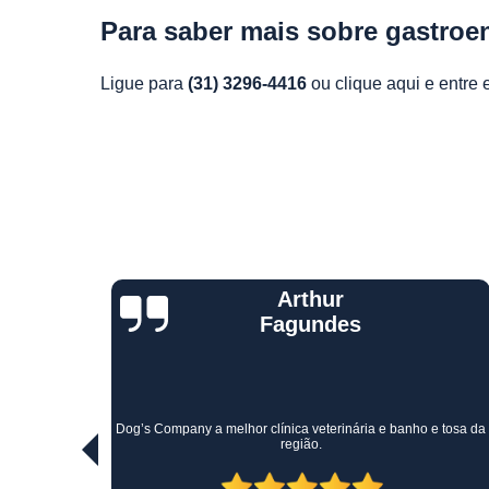
Para saber mais sobre gastroe
Ligue para
(31) 3296-4416
ou
clique aqui
e entre 
Jane rocha
moreira
Minha cachorrinha ficou internada por 8 dias e foi tratada com
e tosa da
atenção, empenho e dedicação das veterinárias, muito
competentes e interessadas!