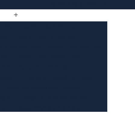
(31) 3296-4416
(31) 99295-4118
e Tosa
Banho e Tosa Belo Horizonte
agem
Banho e Tosa de Cachorro
o e Tosa em Gatos
Banho e Tosa para Cães
e Mim
Banho e Tosa Proximo a Mim
óximo
Banho Pet Perto de Mim
achorro
Cirurgia de Castração de Gatos
Cirurgia em Animais Belo Horizonte
tagem
Cirurgia em Pequenos Animais
ria
Cirurgia Ortopédica Veterinária
ara Animais de Médio Porte
de Pequeno Porte
Cirurgia para Gatos