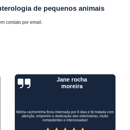
Gastroenterologista para 
nterologia de pequenos animais
Gastroenterologista Veterinária
Gastroentero
em contato por email.
Médico Veterinário
Veterinário Gastroenterologista
Internação para Animais
Internação para Animais Cont
Internação para Animais
Internação para C
Kelly Mainart
Internação para Cãe
Laborat
Laboratório Clín
Experiência excelente!! Ótimo tratamento não só com a minha
filhota mas conosco também! Todo auxílio e carinho que
precisamos recebemos, todos muito gentis e amorosos, super
Laboratório de Análises Veterin
competentes! Recomendo demais.
Laboratório de Exames Veteri