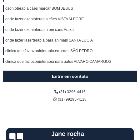
ozonioterapia cães marcar BOM JESUS
onde fazer ozonioterapia cães VISTA ALEGRE
onde fazer ozonioterapia em caes Araxá
onde fazer laserterapia para animais SANTA LUCIA
clínica que faz ozonioterapia em caes SÃO PEDRO
clínica que faz ozonioterapia para gatos ALVARO CAMARGOS
ozonioterapia cães marcar ESTRELA DO ORIENTE
Entre em contato
clínica que faz laserterapia para gatos SANTA EFIGENEA
(31) 3296-4416
ozonioterapia para caes marcar Pará de Minas
(31) 99295-4118
clínica que faz ozonioterapia veterinária NOVA GAMELEIRA
ozonioterapia cães agendar Vespasiano
ozonioterapia em caes marcar BOM SUCESSO
onde fazer ozonioterapia para caes SANTO ANDRE
Kelly Mainart