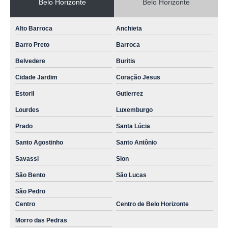
Belo Horizonte
Belo Horizonte
ozonioterapia veterinária marcar Inhaúma
laserterapia em animais marcar ANCHIETA
Alto Barroca
Anchieta
laserterapia animal SÃO FRANCISO
Barro Preto
Barroca
laserterapia em animais CONJUNTO CELSO MACHADO
Belvedere
Buritis
onde fazer laserterapia para animais PADRE EUSTAQUIO
Cidade Jardim
Coração Jesus
Estoril
Gutierrez
laserterapia animal marcar Betim
Lourdes
Luxemburgo
laserterapia para cães Inhaúma
Prado
Santa Lúcia
ozonioterapia veterinária Mário Campos
Santo Agostinho
Santo Antônio
clínica que faz ozonioterapia em pequenos animais CALIFONIA
Savassi
Sion
laserterapia para cães marcar BARROCA
São Bento
São Lucas
onde fazer laserterapia para cães PINDORAMA
São Pedro
ozonioterapia para caes CAIÇARAS
Centro
Centro de Belo Horizonte
ozonioterapia para caes agendar SANTO ANDRE
Morro das Pedras