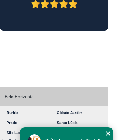
terinários
Laboratório Veterinário
orizonte
Laboratório Veterinário Contagem
o Veterinário para Exames
Exames Clínicos
Nutricionista Caes e Gatos
imais
Nutricionista para Cachorros
icionista para Gatos
Nutricionista Veterinário
orizonte
Nutricionista Veterinário Contagem
Veterinário Especialista em Nutrição
 Nutrição Animal
Veterinário Nutricionista
Belo Horizonte
a
Oncologia em Cães e Gatos
Buritis
Cidade Jardim
s
Oncologia Felina
Oncologia Veterinaria
Prado
Santa Lúcia
cologista para Cães
Oncologista para Gatos
São Lucas
São Pedro
Oncologista Veterinário Belo Horizonte