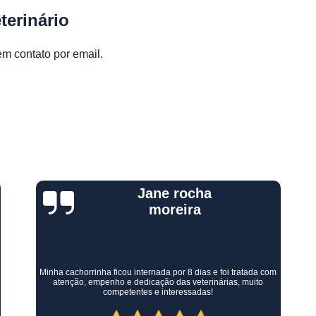
Gastroenterologista para 
terinário
Gastroenterologista Veterinária
Gastroentero
em contato por email.
Médico Veterinário
Veterinário Gastroenterologista
Internação para Animais
Internação para Animais Cont
Internação para Animais
Internação para C
Kelly Mainart
Internação para Cãe
Laborat
Laboratório Clín
Experiência excelente!! Ótimo tratamento não só com a minha
filhota mas conosco também! Todo auxílio e carinho que
precisamos recebemos, todos muito gentis e amorosos, super
Laboratório de Análises Veterin
competentes! Recomendo demais.
Laboratório de Exames Veteri