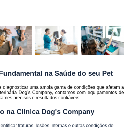
ia
Cirurgia para Retirada de
ios
Consulta com Veterinário
Co
ios
Consulta Medico Vet
o
ia
Consulta para C
ia
Consulta Veterinaria
ia
Consulta Veterinária Belo H
ia e
pia
Dermatologista Canino
Derma
ia
é Fundamental na Saúde do seu Pet
Dermatologista para C
inário
Dermatologista para Pet
om
ara diagnosticar uma ampla gama de condições que afetam a
io
eterinária Dog's Company, contamos com equipamentos de
Dermatologista Veterinária C
xames precisos e resultados confiáveis.
 para
Veterinária Dermatologista
estres
rio na Clínica Dog's Company
Veterinário Especialista 
Endocrino Veterinar
entificar fraturas, lesões internas e outras condições de