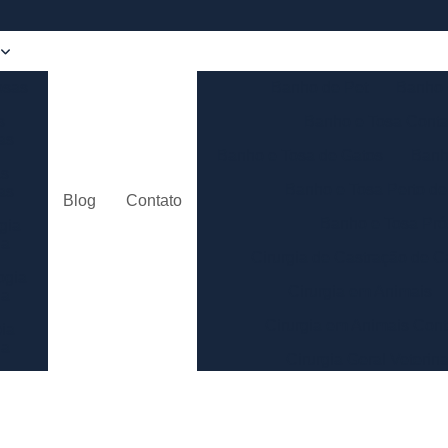
osas
Banho de Pet
Banho 
s
Banho e Tosa Cont
ias
Banho e Tosa de Gatos
Banh
as
Banho e Tosa Perto d
ias
Blog
Contato
Banho e Tosa Pr
gia
ia
Cirurgia de Castração de C
ogia
Cirurgia em Animais
ia
Cirurgia em Animais Con
ia
ia
Cirurgia Geral Veterina
logia
Cirurgia p
ia
Cirurgia para Cachorros 
ão