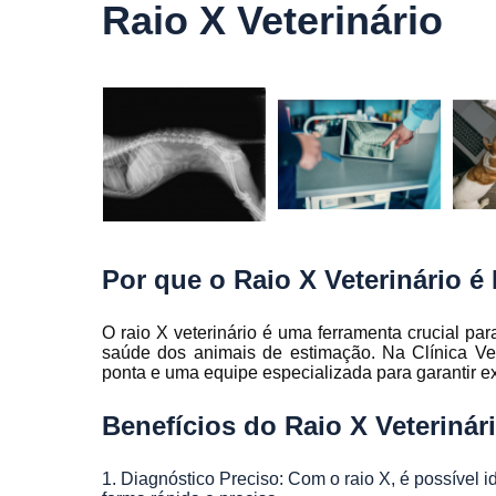
veterinár
Raio X Veterinário
Laboratór
veterinár
Nutriçã
veterinár
Oncolog
veterinár
Ozonioterap
lasertera
veterinar
Por que o Raio X Veterinário 
Raio x veter
Ultrass
O raio X veterinário é uma ferramenta crucial p
veterinár
saúde dos animais de estimação. Na Clínica V
ponta e uma equipe especializada para garantir e
Veterinário
animais silv
Benefícios do Raio X Veteriná
1. Diagnóstico Preciso: Com o raio X, é possível id