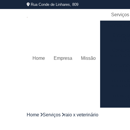
Rua Conde de Linhares, 809
Serviços
Banhos e t
Cirurgia
veterinár
Consult
veterinár
Home
Empresa
Missão
Dermatolo
veterinár
Endocrinol
veterinár
Endoscop
veterinár
Gastroentero
Home
Serviços
raio x veterinário
veterinár
Internaç