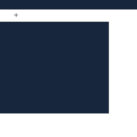
(31) 3296-4416
(31) 99295-4118
e Tosa
Banho e Tosa Belo Horizonte
agem
Banho e Tosa de Cachorro
o e Tosa em Gatos
Banho e Tosa para Cães
e Mim
Banho e Tosa Proximo a Mim
óximo
Banho Pet Perto de Mim
achorro
Cirurgia de Castração de Gatos
Cirurgia em Animais Belo Horizonte
tagem
Cirurgia em Pequenos Animais
ria
Cirurgia Ortopédica Veterinária
ara Animais de Médio Porte
de Pequeno Porte
Cirurgia para Gatos