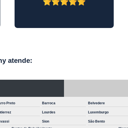
Laboratório Exames Ve
Laboratório Veterinário Belo H
Laboratóri
Laboratório Veterinário para 
Nutricionista para An
Nutricionista para Cães
Nutr
y atende:
Nutricionista Veterinário Belo H
Vet Nutricionista
Veterinário Especialista em
Oncologia Canin
rro Preto
Barroca
Belvedere
Oncologia em Pequenos Animai
tierrez
Lourdes
Luxemburgo
Oncologista para Cachorro
On
vassi
Sion
São Bento
Oncologista Veterinário