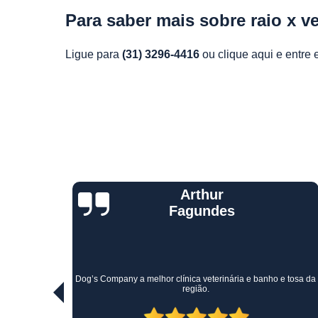
Para saber mais sobre raio x ve
Ligue para
(31) 3296-4416
ou
clique aqui
e entre 
Jane rocha
moreira
Minha cachorrinha ficou internada por 8 dias e foi tratada com
e tosa da
atenção, empenho e dedicação das veterinárias, muito
competentes e interessadas!