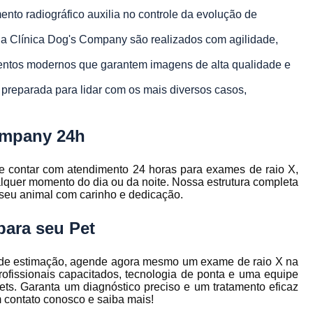
Endocrinologista para 
to radiográfico auxilia no controle da evolução de
Endocrinologista para Gatos
na Clínica Dog's Company são realizados com agilidade,
Endocrinologista Veterinár
ntos modernos que garantem imagens de alta qualidade e
Medico Veterinario End
 preparada para lidar com os mais diversos casos,
Veterinário Endocrinologista
Endoscopia Digestiva Ve
ompany 24h
Endoscopia em
e contar com atendimento 24 horas para exames de raio X,
Endoscopia em Pequ
lquer momento do dia ou da noite. Nossa estrutura completa
o seu animal com carinho e dedicação.
Endoscopia para C
Endoscopia Veterinária Belo H
para seu Pet
Especialista em
l de estimação, agende agora mesmo um exame de raio X na
Gastroenterologia de Pequeno
ofissionais capacitados, tecnologia de ponta e uma equipe
ts. Garanta um diagnóstico preciso e um tratamento eficaz
Gastroenterologista para 
 contato conosco e saiba mais!