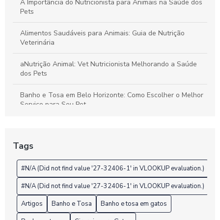
A Importância do Nutricionista para Animais na Saúde dos
Pets
Alimentos Saudáveis para Animais: Guia de Nutrição
Veterinária
aNutrição Animal: Vet Nutricionista Melhorando a Saúde
dos Pets
Banho e Tosa em Belo Horizonte: Como Escolher o Melhor
Serviço para Seu Pet
Banho e Tosa em Belo Horizonte: Cuide do Seu Pet
Tags
Banho e Tosa em Belo Horizonte: O Melhor Serviço para
Seu Pet
#N/A (Did not find value '27-32406-1' in VLOOKUP evaluation.)
Banho e Tosa em Belo Horizonte: O Melhor Serviço para
#N/A (Did not find value '27-32406-1' in VLOOKUP evaluation.)
Seu Pet Agora
Artigos
Banho e Tosa
Banho e tosa em gatos
Banho e Tosa em Belo Horizonte: O Serviço Ideal para Seu
Pet