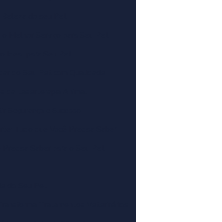
e Beleza do seu Pet
 o Melhor Serviço para Seu Pet
o Ideal para Seu Pet
idar do Seu Pet com Qualidade
os da Laserterapia Animal
ir Segurança e Sucesso
rte: Tudo que Você Precisa Saber
ê Precisa Saber para o Seu Pet
de do Seu Pet
ransforma Tratamentos Veterinários