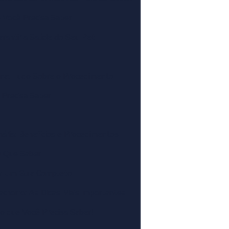
e Você Precisa Saber
rantir a Saúde do Seu Pet
ina: Tudo Sobre o Procedimento
 Precisa Saber
nária: Benefícios e Procedimentos
O Que Saber
ia: Um Guia Completo
chorro: As Dicas Mais Importantes
o que Você Precisa Saber!