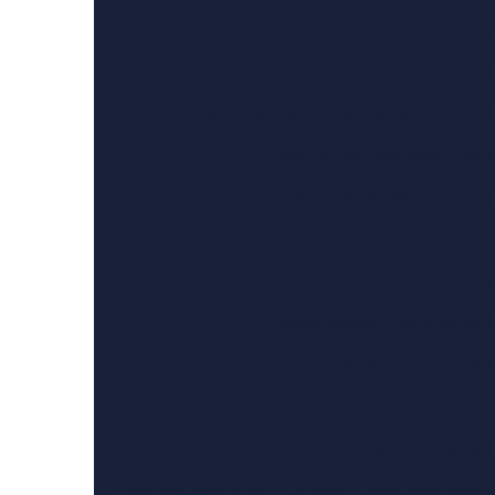
Descubra Tudo Sobre a Oncologia 
Encontre o Melhor Banho e Tosa Perto 
Encontre o Melhor Serviço de Banho e 
Encontre um Oncologista par
Endocrinologia Veterinária: Co
Endocrinologista Cachorro: Sinai
En
Endocrinologista para cachorr
Endocrinologista para 
Endocrinologista para 
Endocrinologista 
Endocrinologista para Cachorro: Como Identifica