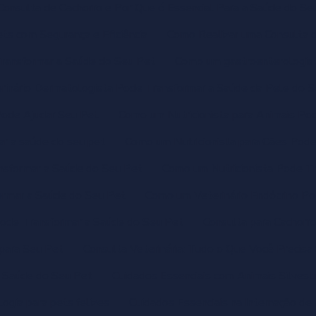
Consulta de Cachorro e Por Que é Essencial Para a Saúde do Se
ts com Segurança e Eficiência
Como Realizar uma Consulta 
Transformar a Saúde do Seu Pet
Como um gastroenterologista
inário Dermatologista Pode Transformar a Saúde da Pele do S
Pode Ajudar Seu Pet
Como um Nutricionista para Animais Po
ar a saúde do seu pet
Como um Nutricionista para Cães Pode
nsformar a Saúde do Seu Pet
Como um Nutricionista Pode Tr
ormar a Saúde do Seu Pet
Como um Veterinário Endócrino Po
 Pode Transformar a Saúde do Seu Pet
Consulta para Cachorro
 para Seu Pet
Consulta Veterinária: Tudo o Que Você Precisa
da Saúde do Seu Pet
Cuidados Essenciais com Animais Silvestr
ogia para pets felizes
Cuidados Essenciais na Internação d