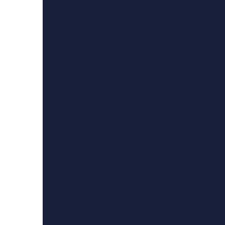
Endoscopia em ca
Endoscopia em cachorro
Endoscopia em Cachorros: Como G
Endoscopia em Cachorros: Dicas
Endoscopia em Ca
Endoscopia em Cachorros: O Que Voc
Endoscopia em Cãe
Endoscopia em Cães: O Procedimento 
Endoscopia em Cães: O Que Você Precisa S
Endoscopia em Gatos: O Q
Endoscopia em Pequenos Animais como So
Endoscopia em Pequenos Animais: Procedime