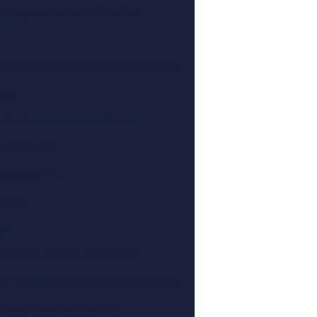
leto para Cuidar do Seu Pet
o
a Canino: Cuide da Pele do Seu Cão
u pet
ados Essenciais para Gatos
e do seu pet
le do Seu Pet
u Pet
gia
terinária e Cuide do Seu Pet
ode Transformar a Saúde do Seu Pet
o Bem-Estar do Seu Pet