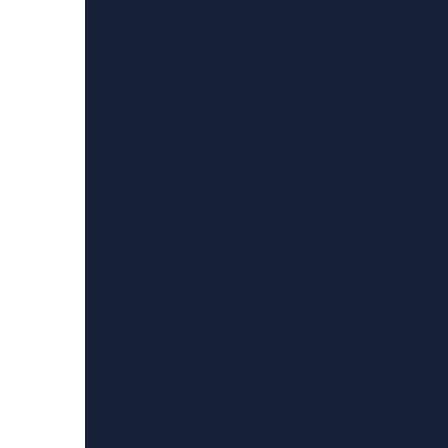
Como Encontrar a Melhor Raio x Vet pa
Como Encontrar um Oncologista 
Como Escolher o Endocrinologista de Cachor
Como escolher o mé
Como Escolher o M
Como escolher o melhor Laboratóri
Como escolher o nutricionista para gatos ideal pa
Como escolher o veterinário de silve
Como Escol
Como escolher um
Como Escol
Como escolher um oncologista para cacho