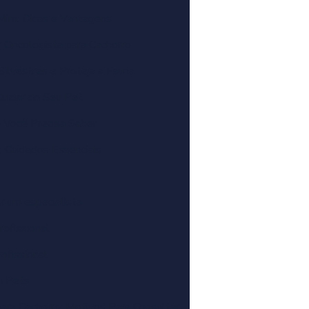
Mim: Dicas e Vantagens
 Oncologista para Cachorro
Silvestres e Proteja a Fauna
Cuidar do Seu Pet
e Você Precisa Saber
: Cuidados Essenciais
r um especialista
rofissional
ofissional
m Pets
para Cachorro: Motivos Para Consultar