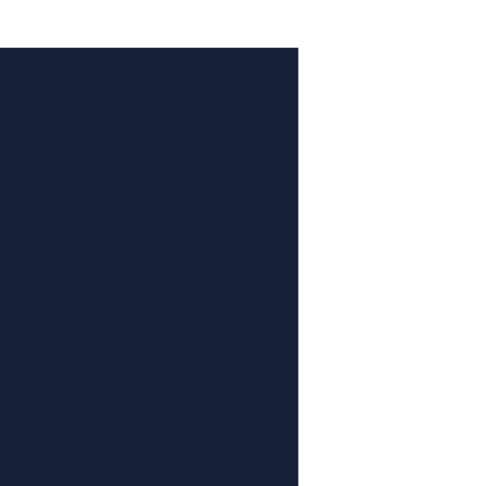
: Tudo que Você Precisa Saber
 para Animais na Saúde dos Pets
 Melhorando a Saúde dos Pets
 Horizonte: Cuide do Seu Pet
lhor Serviço para Seu Pet Agora
idados Essenciais
e Mim: Encontre o Melhor Serviço
 Melhor Serviço Pet Próximo de Você
hor Serviço para Seu Pet
 Melhor Serviço para seu Pet