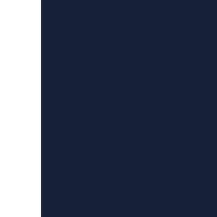
Banho e Tosa: Cuidados Essenci
Banho Tosa Perto de Mim: Encontre o Melh
Banho Tosa Perto de Mim: O Mel
Banho Tosa: Como Manter Seu Pet Sempr
Banhos e Tosas: O Guia Completo pa
Benefícios da Laserterapia Animal 
Cirurgia em Animais de Pequeno Porte: Técnic
Cirurgia para Retirada de Tumor em Gatos
Cirurgi
Como a Gastroenterologi
Como a Laserterapia em Animais Revoluciona o Cu