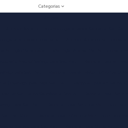
Categorias
Artigos
A Importância do Endocrinologista para a Saúde do Seu Gato
nologista no cuidado dos pets
A Importância do Nutricionista
e Nutrição Veterinária
aNutrição Animal: Vet Nutricionista
colher o Melhor Serviço para Seu Pet
Banho e Tosa em Belo
erviço para Seu Pet
Banho e Tosa em Belo Horizonte: O Me
e: O Serviço Ideal para Seu Pet
Banho e Tosa em Gatos: Cu
a Manter Seu Felino Saudável e Bonito
Banho e Tosa Perto d
erviço para Seu Pet
Banho e Tosa Perto de Mim: Encontre o
e Seu Pet Shop
Banho e Tosa Próximo a Mim: Encontre o Mel
Melhor Serviço para Seu Pet
Banho e Tosa: Como Escolher o