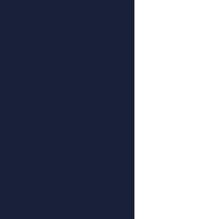
u Pet
de Cachorro com Sucesso
 veterinário pode ajudar seu pet
eu Animal
de Transformar a Saúde do Seu Pet
 Transformar a Dieta do Seu Pet
ansformar a Dieta do Seu Gato
de Transformar a Saúde do Seu Pet
: Entenda a Importância
 Saber para Cuidar do Seu Pet
es e Veterinários
e Animais Domésticos