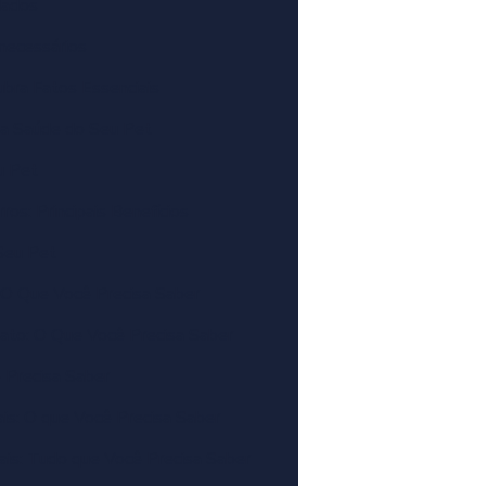
dados
necessários
bra Fatos Essenciais
 a Saúde do Seu Pet
u Pet
os: Principais Benefícios
Seu Pet
 O Que Você Precisa Saber
ato: O Que Você Precisa Saber
 Precisa Saber
s: O que Você Precisa Saber
is: Tudo que Você Precisa Saber