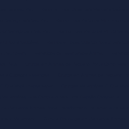
ais para seu Pet
Banho e Tosa: Dicas para Manter a Saúde 
or Serviço para Seu Pet
Banho Tosa Perto de Mim: Encontre
hor Serviço para Seu Pet
Banho Tosa Perto de Mim:O Serviç
e Limpo e Saudável
Banhos e Tosas: Guia Completo para Cu
ra Pet Lovers
Benefícios da Laserterapia Animal
Benefíci
para Pets
Cirurgia em Animais de Pequeno Porte Como Garant
as e Cuidados Essenciais
Cirurgia em Animais de Pequeno Po
: O Que Você Precisa Saber
Cirurgias Veterinárias: O Que Voc
as Veterinárias: Guia Completo para Uma Decisão Consciente
a de Pequenos Animais Pode Transformar o Tratamento da Saú
idado Veterinário
Como a Oncologia em Pequenos Animais T