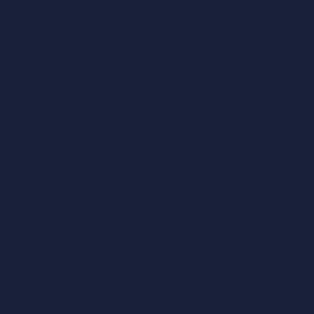
ra Seu Animal de Estimação
Como Encontrar o Melhor Veteriná
para Cachorro
Como Escolher a Melhor Veterinária Dermatol
ro Ideal para a Saúde do Seu Pet
Como Escolher o Laboratóri
dico veterinário especialista em gastroenterologia certo para 
elhor Gastroenterologista Veterinário para seu Animal de Est
o Veterinário para seu pet
Como Escolher o Melhor Oncologi
ra a saúde do seu felino
Como Escolher o Nutricionista para 
stres ideal para seu animal
Como Escolher o Veterinário Idea
her um Endocrinologista de Cachorro para a Saúde do Seu Pet
 médico veterinário especialista em gastroenterologia para se
her um Nutricionista para Gatos e Garantir Saúde e Bem-Estar
rro e garantir o melhor tratamento
Como Escolher um Veteri