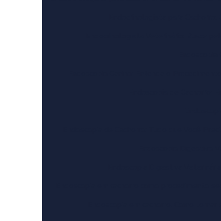
Endocrinologista para Cachorro:
Endocrinologista Veterinário: Busca pe
Endoscopia 
Endoscopia Canina: Entenda o Procedimento
Endoscopia de Cachorro: 
Endoscopi
Endoscopia de Cachorro: Tudo que Você Prec
Endoscopia Digestiva Ve
Endoscopia Digestiva Veterinári
Endoscopia em cachorro como procedimento segur
Endoscopia em cachorro: Como tornar e