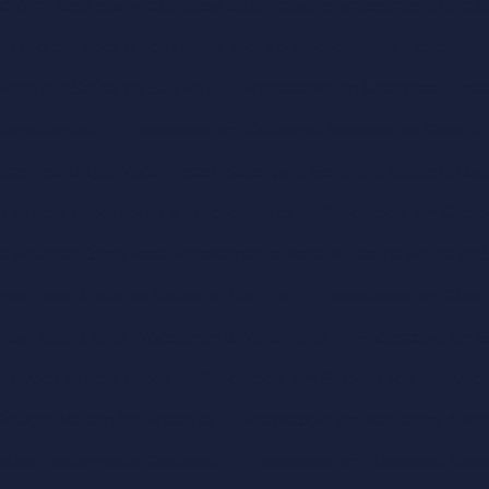
chorro: tudo que você precisa saber sobre o procedimento e cui
: Tudo que você precisa saber sobre o procedimento e cuidados 
arantir a Saúde do Seu Pet
Endoscopia em Cachorros: Descu
 Importantes
Endoscopia em Cachorros: Maneiras de Garantir
chorros: O Que Você Precisa Saber para Garantir a Saúde do Se
ê Precisa Saber sobre o Procedimento
Endoscopia em Cachorr
s: Entenda Como Esse Procedimento Pode Ajudar na Saúde do 
que Pode Ajudar na Saúde do Seu Pet
Endoscopia em Cães:
aber Sobre Este Procedimento Veterinário
Endoscopia em G
ue Você Precisa Saber
Endoscopia em Gatos: Tudo que Você
lução Veterinária Eficiente
Endoscopia em Pequenos Animai
ntos, Vantagens e Cuidados
Endoscopia em Pequenos Anima