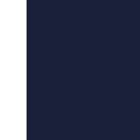
Como Funciona a 
Como Realizar o Banho e Tosa em Pe
Como um Endocrinologista Veterinário Pode 
Como um Médico Veter
Como um Médico Veterinário Endocrinologista 
Como um nutricionista para cães pode melhor
Como um Nutricionista Para Cães Pode Tra
Como um Oncologista de Cachorro Pode Transf
Como um Veterinário Nutricionista
Consulta Veterinária: Cuidados Essenciais
Consulta Veterinária: Cuide 
Cuidados essenciais em dermatol