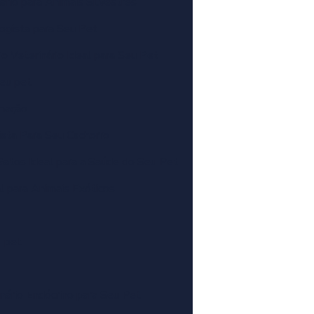
rio para Animais Silvestres
ogista para Seu Pet
o Veterinário Ideal para Seu Pet
seu pet
imação
sta Para Seu Cachorro
Gatos Ideal para a Saúde do Seu Pet
l para Animais Exóticos
u pet
nário Endócrino para Seu Pet