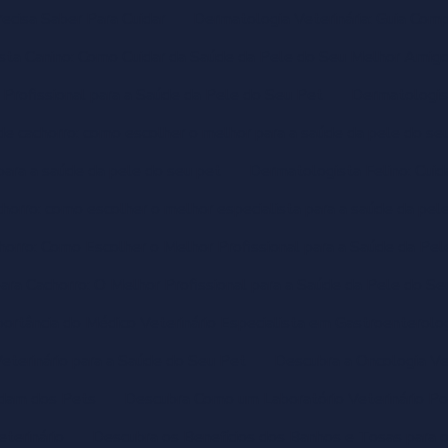
ecisa Saber Para Cuidar
Dermatologia Veterinária: Guia Comp
sta Canino: Como Cuidar da Saúde da Pele do Seu Melhor Amig
Profissional para a Saúde da Pele do Seu Pet
Dermatologist
e cachorro: como escolher o melhor para a saúde da pele do se
para a saúde da pele do seu pet
Dermatologista Felino: Cuid
horro: como escolher o melhor especialista para a saúde da pel
orro: Como Escolher o Melhor Profissional para a Saúde da Pe
ara Cachorro: O Melhor Profissional para a Saúde da Pele do Se
ortância do Médico Veterinário Especialista em Gastroenterolo
eterinário para a Saúde do Seu Pet
Descubra a Oncologia Ve
idam dos Pets
Descubra Como um Laboratório Veterinário P
eterinário
Descubra os Benefícios dos Banhos e Tosas para 