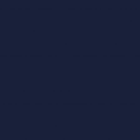
em Animais de Estimação
Encontre Banho e Tosa Próximo a 
de Você e Garanta o Conforto do Seu Pet
Encontre o Melhor
Tosa Perto de Mim
Encontre o Veterinário Ideal para Animais 
a Cachorro
Endocrinologia Veterinária: O Guia Completo para 
mpreendendo a Saúde Animal
Endocrinologia Veterinária: O Qu
s de Que Seu Pet Precisa de Um
Endocrinologista de Cachorro
docrinologista de Cachorro: Cuide da Saúde do Seu Pet
o é essencial para a saúde do seu pet; descubra quando consulta
Cachorro: Como Identificar a Necessidade e Encontrar o Melhor P
Cachorro: Como Identificar a Necessidade e Escolher o Melhor Pr
para Cachorro: Como Identificar e Tratar Problemas Hormonais e
r e Tratar Problemas Hormonais no Seu Pet
Endocrinologista 