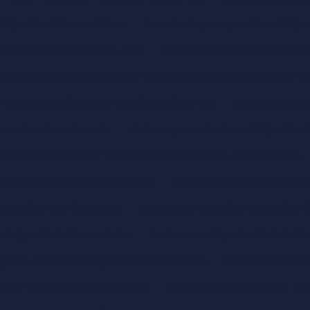
 O Que Você Precisa Saber
Endocrinologista para Gato: O Qu
lo Cuidado Ideal para Seu Pet
Endoscopia Cachorros: Como Ga
Canina: Entenda Como Esse Procedimento Pode Ajudar Seu Pet
 e Seus Benefícios para a Saúde do Seu Pet
Endoscopia Can
Entenda o Procedimento
Endoscopia de Cachorro: O Que Você
a de Cachorro: O Que Você Precisa Saber para o Procedimento
isa Saber sobre o Procedimento
Endoscopia Digestiva Veteri
terinária: Guia Completo
Endoscopia Digestiva Veterinária: 
a: O Que Você Precisa Saber
Endoscopia Digestiva Veterinár
o e eficaz para diagnósticos veterinários
Endoscopia em Ca
ficaz diagnósticos veterinários
Endoscopia em Cachorro: Tud