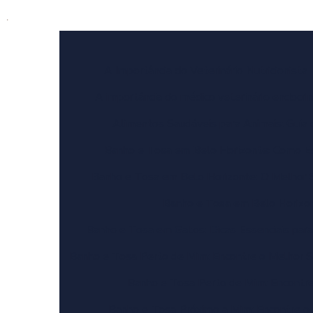
A Importância do Veterinário Nutricionista
A importância do médico veterinário endocri
Alimentos Saudáveis para Animais: Guia d
Banho e Tosa em Belo Horizonte: Como Es
Banho e Tosa em Belo Horizonte: O Melhor S
Banho e Tosa em Belo Horizont
Banho e Tosa em Gatos: Dicas Essenciais par
Banho e Tosa Perto de Mim: Encontre o Melhor S
Banho e Tosa Perto de Mim: Encontr
Banho e Tosa Próximo a Mim: Encontre o 