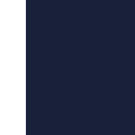
Dermatologia Veterinária: O Que Você Pr
Dermatologi
Dermatologista Canino: Como Escolher o Melhor 
Dermatologista d
Dermatologista de cachorro: O melhor 
Dermatologista para cac
Dermatologista para Cach
Dermatologista p
Descubra a Imp
Descubra a Importância do Oncologista V
Descubra Como os Laboratórios Veterinários Cu
Descubra o Papel do Nutricionista V