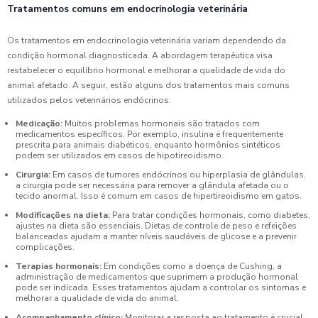
Tratamentos comuns em endocrinologia veterinária
Os tratamentos em endocrinologia veterinária variam dependendo da
condição hormonal diagnosticada. A abordagem terapêutica visa
restabelecer o equilíbrio hormonal e melhorar a qualidade de vida do
animal afetado. A seguir, estão alguns dos tratamentos mais comuns
utilizados pelos veterinários endócrinos:
Medicação:
Muitos problemas hormonais são tratados com
medicamentos específicos. Por exemplo, insulina é frequentemente
prescrita para animais diabéticos, enquanto hormônios sintéticos
podem ser utilizados em casos de hipotireoidismo.
Cirurgia:
Em casos de tumores endócrinos ou hiperplasia de glândulas,
a cirurgia pode ser necessária para remover a glândula afetada ou o
tecido anormal. Isso é comum em casos de hipertireoidismo em gatos.
Modificações na dieta:
Para tratar condições hormonais, como diabetes,
ajustes na dieta são essenciais. Dietas de controle de peso e refeições
balanceadas ajudam a manter níveis saudáveis de glicose e a prevenir
complicações.
Terapias hormonais:
Em condições como a doença de Cushing, a
administração de medicamentos que suprimem a produção hormonal
pode ser indicada. Esses tratamentos ajudam a controlar os sintomas e
melhorar a qualidade de vida do animal.
Acompanhamento clínico:
Monitorar a resposta ao tratamento é crucial.