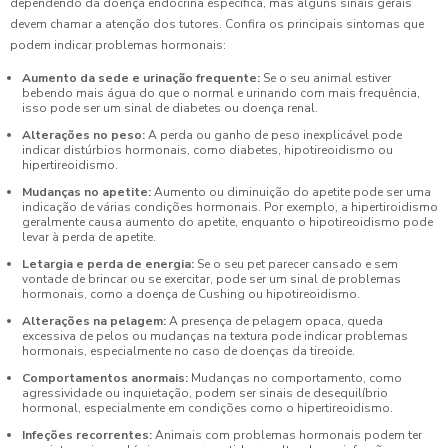
dependendo da doença endócrina específica, mas alguns sinais gerais
devem chamar a atenção dos tutores. Confira os principais sintomas que
podem indicar problemas hormonais:
Aumento da sede e urinação frequente:
Se o seu animal estiver
bebendo mais água do que o normal e urinando com mais frequência,
isso pode ser um sinal de diabetes ou doença renal.
Alterações no peso:
A perda ou ganho de peso inexplicável pode
indicar distúrbios hormonais, como diabetes, hipotireoidismo ou
hipertireoidismo.
Mudanças no apetite:
Aumento ou diminuição do apetite pode ser uma
indicação de várias condições hormonais. Por exemplo, a hipertiroidismo
geralmente causa aumento do apetite, enquanto o hipotireoidismo pode
levar à perda de apetite.
Letargia e perda de energia:
Se o seu pet parecer cansado e sem
vontade de brincar ou se exercitar, pode ser um sinal de problemas
hormonais, como a doença de Cushing ou hipotireoidismo.
Alterações na pelagem:
A presença de pelagem opaca, queda
excessiva de pelos ou mudanças na textura pode indicar problemas
hormonais, especialmente no caso de doenças da tireoide.
Comportamentos anormais:
Mudanças no comportamento, como
agressividade ou inquietação, podem ser sinais de desequilíbrio
hormonal, especialmente em condições como o hipertireoidismo.
Infeções recorrentes:
Animais com problemas hormonais podem ter