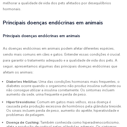
melhorar a qualidade de vida dos pets afetados por desequilíbrios
hormonais.
Principais doenças endócrinas em animais
Principais doenças endócrinas em animais
As doenças endócrinas em animais podem afetar diferentes espécies,
sendo mais comuns em cães e gatos. Entender essas condições é crucial
para garantir o tratamento adequado e a qualidade de vida dos pets. A
seguir, apresentamos algumas das principais doenças endócrinas que
afetam os animais:
Diabetes Mellitus:
Uma das condições hormonais mais frequentes, o
diabetes ocorre quando o organismo não produz insulina suficiente ou
não consegue utilizar a insulina corretamente. Os sintomas incluem
aumento da sede, urina frequente e perda de peso.
Hipertireoidismo:
Comum em gatos mais velhos, essa doença é
causada pela produção excessiva de hormônios pela glândula tireoide.
Os sinais incluem perda de peso, aumento do apetite, hiperatividade e
problemas de pelagem.
Doença de Cushing:
Também conhecida como hiperadrenocorticismo,
afeta a produção de cortisol pelas glândulas adrenais. Os sintomas